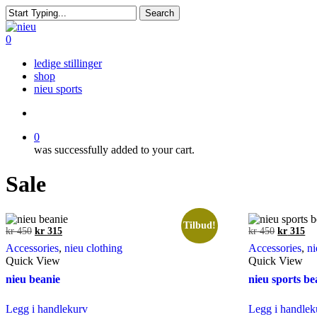
Skip
Search
to
Close
main
Search
search
0
content
Menu
ledige stillinger
shop
nieu sports
search
0
was successfully added to your cart.
Sale
Tilbud!
Opprinnelig
Nåværende
Opprinnel
Nå
kr
450
kr
315
kr
450
kr
315
pris
pris
pris
pri
Accessories
,
nieu clothing
Accessories
,
ni
var:
er:
var:
er:
Quick View
Quick View
kr 450.
kr 315.
kr 450.
kr 
nieu beanie
nieu sports be
Legg i handlekurv
Legg i handlek