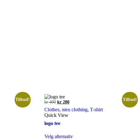
Tilbud!
Tilbud!
Opprinnelig
Nåværende
kr
400
kr
280
pris
pris
Clothes
,
nieu clothing
,
T-shirt
var:
er:
Quick View
kr 400.
kr 280.
logo tee
Dette
Velg alternativ
produktet