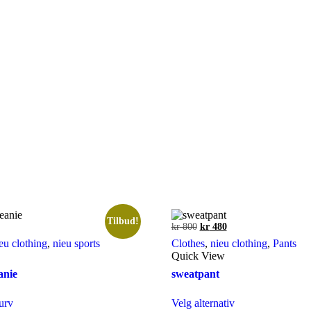
Tilbud!
ig
værende
Opprinnelig
Nåværende
kr
800
kr
480
s
pris
pris
eu clothing
,
nieu sports
Clothes
,
nieu clothing
,
Pants
var:
er:
Quick View
315.
kr 800.
kr 480.
anie
sweatpant
Dette
urv
Velg alternativ
produktet