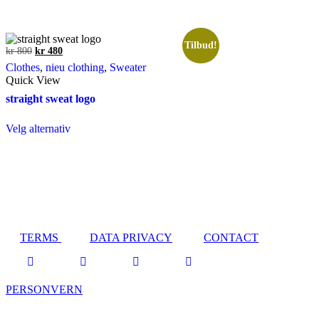
Tilbud!
Opprinnelig
Nåværende
kr
800
kr
480
pris
pris
Clothes
,
nieu clothing
,
Sweater
var:
er:
Quick View
kr 800.
kr 480.
straight sweat logo
Dette
Velg alternativ
produktet
har
flere
varianter.
Alternativene
kan
velges
på
produktsiden
TERMS
DATA PRIVACY
CONTACT
PERSONVERN