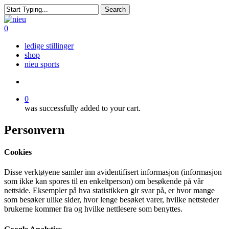
Skip
Search
to
Close
main
Search
search
0
content
Menu
ledige stillinger
shop
nieu sports
search
0
was successfully added to your cart.
Personvern
Cookies
Disse verktøyene samler inn avidentifisert informasjon (informasjon
som ikke kan spores til en enkeltperson) om besøkende på vår
nettside. Eksempler på hva statistikken gir svar på, er hvor mange
som besøker ulike sider, hvor lenge besøket varer, hvilke nettsteder
brukerne kommer fra og hvilke nettlesere som benyttes.