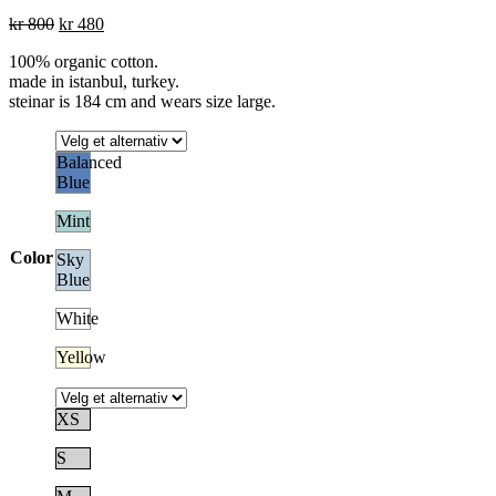
Opprinnelig
Nåværende
kr
800
kr
480
pris
pris
100% organic cotton.
var:
er:
made in istanbul, turkey.
kr 800.
kr 480.
steinar is 184 cm and wears size large.
Balanced
Blue
Mint
Color
Sky
Blue
White
Yellow
XS
S