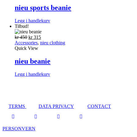
velges
nieu sports beanie
på
produktsiden
Legg i handlekurv
Tilbud!
Opprinnelig
Nåværende
kr
450
kr
315
pris
pris
Accessories
,
nieu clothing
var:
er:
Quick View
kr 450.
kr 315.
nieu beanie
Legg i handlekurv
TERMS
DATA PRIVACY
CONTACT
PERSONVERN