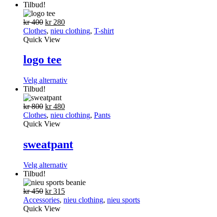
Tilbud!
Opprinnelig
Nåværende
kr
400
kr
280
pris
pris
Clothes
,
nieu clothing
,
T-shirt
var:
er:
Quick View
kr 400.
kr 280.
logo tee
Dette
Velg alternativ
produktet
Tilbud!
har
Opprinnelig
Nåværende
flere
kr
800
kr
480
pris
pris
varianter.
Clothes
,
nieu clothing
,
Pants
var:
er:
Alternativene
Quick View
kr 800.
kr 480.
kan
velges
sweatpant
på
produktsiden
Dette
Velg alternativ
produktet
Tilbud!
har
Opprinnelig
Nåværende
flere
kr
450
kr
315
pris
pris
varianter.
Accessories
,
nieu clothing
,
nieu sports
var:
er:
Alternativene
Quick View
kr 450.
kr 315.
kan