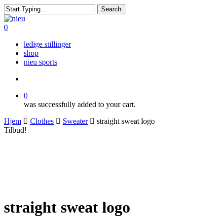
Skip
Search
to
Close
main
Search
search
0
content
Menu
ledige stillinger
shop
nieu sports
search
0
was successfully added to your cart.
Hjem
Clothes
Sweater
straight sweat logo
Tilbud!
straight sweat logo