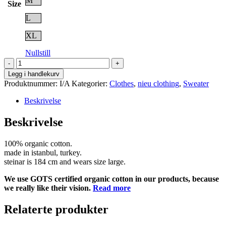
M
Size
L
XL
Nullstill
straight
sweat
Legg i handlekurv
logo
Produktnummer:
I/A
Kategorier:
Clothes
,
nieu clothing
,
Sweater
antall
Beskrivelse
Beskrivelse
100% organic cotton.
made in istanbul, turkey.
steinar is 184 cm and wears size large.
We use GOTS certified organic cotton in our products, because
we really like their vision.
Read more
Relaterte produkter