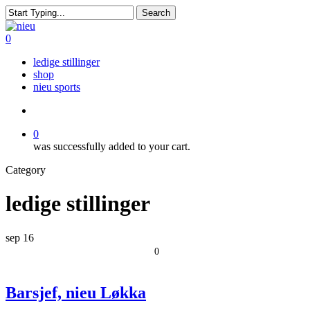
Skip
Search
to
Close
main
Search
search
0
content
Menu
ledige stillinger
shop
nieu sports
search
0
was successfully added to your cart.
Category
ledige stillinger
sep
16
0
Barsjef, nieu Løkka