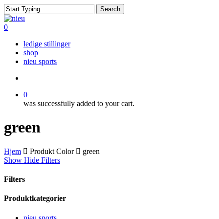
Skip
Search
to
Close
main
Search
search
0
content
Menu
ledige stillinger
shop
nieu sports
search
0
was successfully added to your cart.
green
Hjem
Produkt Color
green
Show
Hide
Filters
Filters
Close
Produktkategorier
Filters
nieu sports