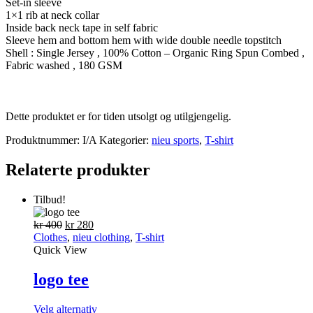
Set-in sleeve
1×1 rib at neck collar
Inside back neck tape in self fabric
Sleeve hem and bottom hem with wide double needle topstitch
Shell : Single Jersey , 100% Cotton – Organic Ring Spun Combed ,
Fabric washed , 180 GSM
Dette produktet er for tiden utsolgt og utilgjengelig.
Produktnummer:
I/A
Kategorier:
nieu sports
,
T-shirt
Relaterte produkter
Tilbud!
Opprinnelig
Nåværende
kr
400
kr
280
pris
pris
Clothes
,
nieu clothing
,
T-shirt
var:
er:
Quick View
kr 400.
kr 280.
logo tee
Dette
Velg alternativ