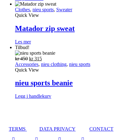
produktet
har
Clothes
,
nieu sports
,
Sweater
flere
Quick View
varianter.
Alternativene
Matador zip sweat
kan
velges
Les mer
på
Tilbud!
produktsiden
Opprinnelig
Nåværende
kr
450
kr
315
pris
pris
Accessories
,
nieu clothing
,
nieu sports
var:
er:
Quick View
kr 450.
kr 315.
nieu sports beanie
Legg i handlekurv
TERMS
DATA PRIVACY
CONTACT