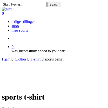
Skip
Search
to
Close
main
Search
search
0
content
Menu
ledige stillinger
shop
nieu sports
search
0
was successfully added to your cart.
Hjem
Clothes
T-shirt
sports t-shirt
sports t-shirt